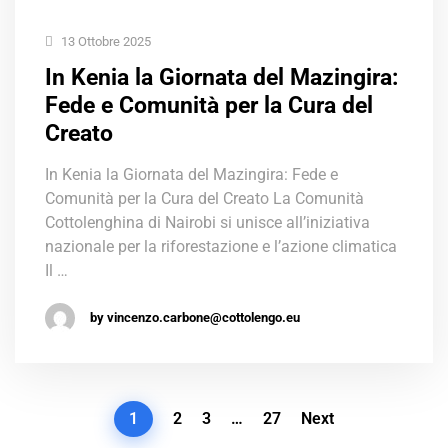
13 Ottobre 2025
In Kenia la Giornata del Mazingira:
Fede e Comunità per la Cura del
Creato
In Kenia la Giornata del Mazingira: Fede e
Comunità per la Cura del Creato La Comunità
Cottolenghina di Nairobi si unisce all’iniziativa
nazionale per la riforestazione e l’azione climatica
Il …
by vincenzo.carbone@cottolengo.eu
1
2
3
…
27
Next