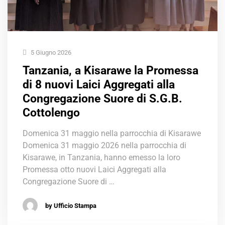
5 Giugno 2026
Tanzania, a Kisarawe la Promessa
di 8 nuovi Laici Aggregati alla
Congregazione Suore di S.G.B.
Cottolengo
Domenica 31 maggio nella parrocchia di Kisarawe
Domenica 31 maggio 2026 nella parrocchia di
Kisarawe, in Tanzania, hanno emesso la loro
Promessa otto nuovi Laici Aggregati alla
Congregazione Suore di …
by Ufficio Stampa