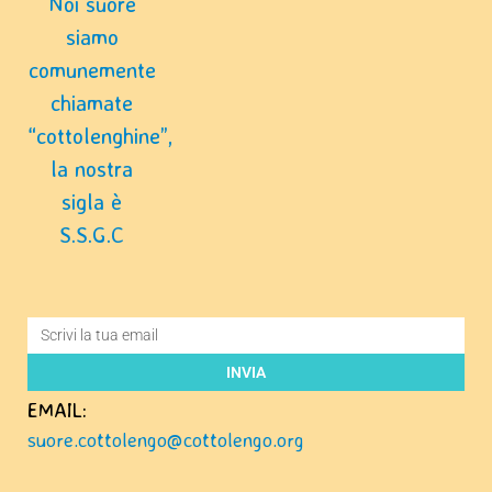
Noi suore
siamo
comunemente
chiamate
“cottolenghine”,
la nostra
sigla è
S.S.G.C
INVIA
EMAIL:
suore.cottolengo@cottolengo.org