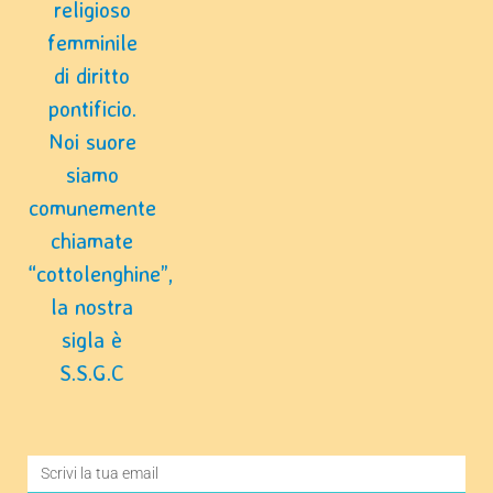
religioso
femminile
di diritto
pontificio.
Noi suore
siamo
comunemente
chiamate
“cottolenghine”,
la nostra
sigla è
S.S.G.C