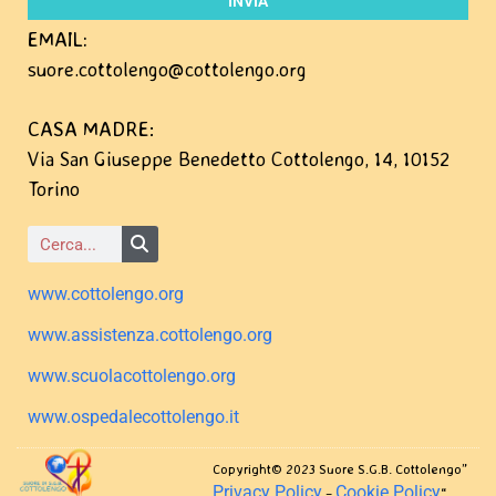
INVIA
EMAIL:
suore.cottolengo@cottolengo.org
CASA MADRE
:
Via San Giuseppe Benedetto Cottolengo, 14, 10152
Torino
www.cottolengo.org
www.assistenza.cottolengo.org
www.scuolacottolengo.org
www.ospedalecottolengo.it
Copyright© 2023 Suore S.G.B. Cottolengo”
Privacy Policy
Cookie Policy
–
“