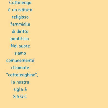
Cottolengo
è un istituto
religioso
femminile
di diritto
pontificio.
Noi suore
siamo
comunemente
chiamate
“cottolenghine”,
la nostra
sigla è
S.S.G.C