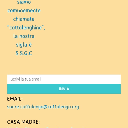
siamo
comunemente
chiamate
“cottolenghine”,
la nostra
sigla è
S.S.G.C
INVIA
EMAIL:
suore.cottolengo@cottolengo.org
CASA MADRE
: