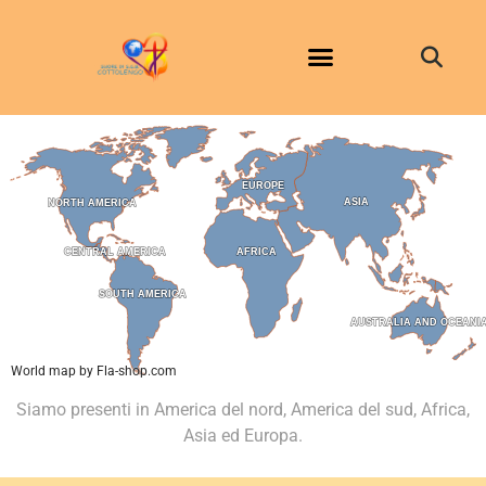
EUROPE
EUROPE
ASIA
ASIA
NORTH AMERICA
NORTH AMERICA
CENTRAL AMERICA
CENTRAL AMERICA
AFRICA
AFRICA
SOUTH AMERICA
SOUTH AMERICA
AUSTRALIA AND OCEANI
AUSTRALIA AND OCEANI
World map by Fla-shop.com
Siamo presenti in America del nord, America del sud, Africa,
Asia ed Europa.