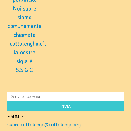
Noi suore
siamo
comunemente
chiamate
“cottolenghine”,
la nostra
sigla è
S.S.G.C
INVIA
EMAIL:
suore.cottolengo@cottolengo.org