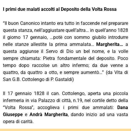
I primi due malati accolti al Deposito della Volta Rossa
“Il buon Canonico intanto era tutto in faccende nel preparare
questa stanza, nell’aggiustare quell’altra… in quell’anno 1828
il giorno 17 gennaio, …potè con sommo giubilo introdurre
nelle stanze allestite la prima ammalata…
Margherita…
a
questa aggiunse il Servo di Dio un bel nome, e la volle
sempre chiamata: Pietra fondamentale del deposito. Poco
tempo dopo raccolse un altro infermo; da due venne a
quattro, da quattro a otto, e sempre aumentò…” (da Vita di
San G.B. Cottolengo di P. Gastaldi)
Il 17 gennaio 1828 il can. Cottolengo, aperta una piccola
infermeria in via Palazzo di città, n.19, nel cortile detto della
“Volta Rossa”, accoglieva i primi due ammalati:
Dana
Giuseppe
e
Andrà Margherita
, dando inizio ad una vasta
opera di carità.