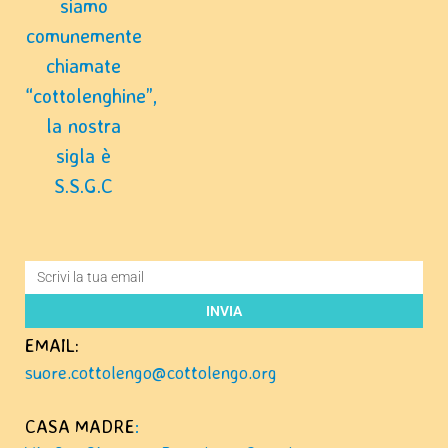
siamo
comunemente
chiamate
“cottolenghine”,
la nostra
sigla è
S.S.G.C
INVIA
EMAIL:
suore.cottolengo@cottolengo.org
CASA MADRE
: